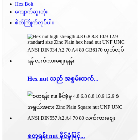
Hex Bolt
ကျောက်ဆူးတုံး
စိတ်ကြိုက်လုပ်ပါ။
Hex nut သည် အစွမ်းထက်...
စတုရန်း nut ခိုင်ခံ့မြင့်...