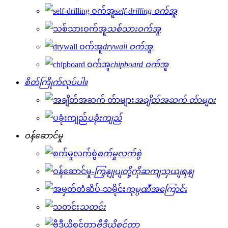
self-drilling ဝက်အူ
သစ်သားဝက်အူ
drywall ဝက်အူ
chipboard ဝက်အူ
စိတ်ကြိုက်လုပ်ပါ။
အချိတ်အဆက် တ်ာများ
ပခုံးကျည်
ဝန်ဆောင်မှု
စက်မှုလက်စွဲ
ကြှနျုပျတို့ကိုဆကျသှယျရနျ
ကုမ္ပဏီအကြောင်း
သတင်း
ဗီဒီယိုစင်တာ