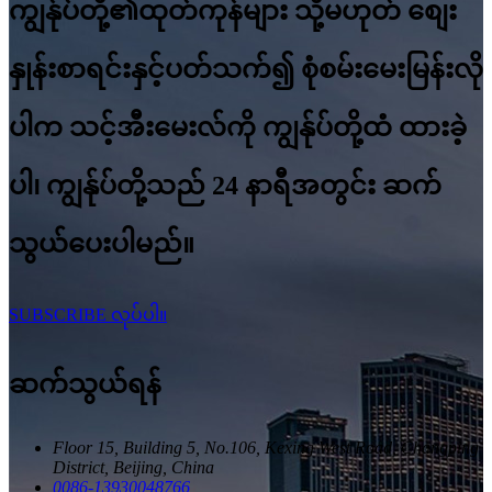
ကျွန်ုပ်တို့၏ထုတ်ကုန်များ သို့မဟုတ် စျေး
နှုန်းစာရင်းနှင့်ပတ်သက်၍ စုံစမ်းမေးမြန်းလို
ပါက သင့်အီးမေးလ်ကို ကျွန်ုပ်တို့ထံ ထားခဲ့
ပါ၊ ကျွန်ုပ်တို့သည် 24 နာရီအတွင်း ဆက်
သွယ်ပေးပါမည်။
SUBSCRIBE လုပ်ပါ။
ဆက်သွယ်ရန်
Floor 15, Building 5, No.106, Kexing West Road, Changping
District, Beijing, China
0086-13930048766