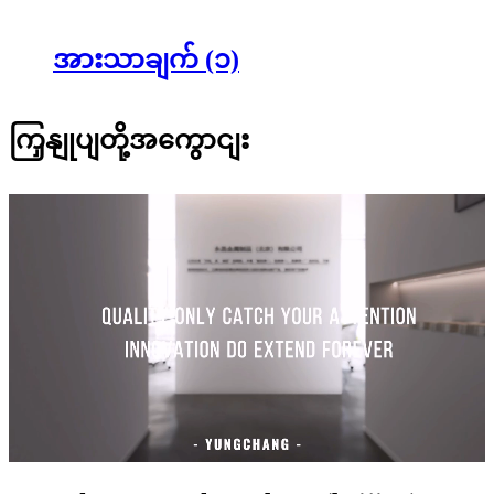
အားသာချက် (၁)
ကြှနျုပျတို့အကွောငျး