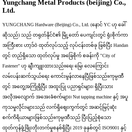
Yungchang Metal Products (beijing) Co.,
Ltd.
YUNGCHANG Hardware (Beijing) Co., Ltd. (နောင် YC ဟု ခေါ်
ဆိုသည်) သည် တရုတ်နိုင်ငံ၏ မြို့တော် ပေကျင်းတွင် ရုံးစိုက်ကာ
အကြီးစား ဟာ့ဒ်ဝဲ ထုတ်လုပ်သည့် လုပ်ငန်းတစ်ခု ဖြစ်ပြီး Handan
တွင် တည်ရှိသော ထုတ်လုပ်မှု အခြေစိုက် စခန်းကို "City of
Fastener" ဟု ချီးကျူးထားသည်။ရေ၊ မြေ၊ လေကြောင်း
လမ်းပန်းဆက်သွယ်ရေး ကောင်းမွန်လာနေပြီဖြစ်သည်။ကုမ္ပဏီ
တွင် အတွေ့အကြုံရှိပြီး အထူးပြု ပညာရှင်များ၊ ရှိပြီးသား
အလိုအလျောက် အအေးခံစက်များ၊ Nut tapping machine နှင့် အပူ
ကုသမှုလိုင်းများသည် လက်ရှိဈေးကွက်တွင် အဆင့်မြင့်ဆုံး
စက်ကိရိယာများဖြစ်သည်။ကုမ္ပဏီသည် ပြီးပြည့်စုံသော
ထုတ်ကုန်ဖွံ့ဖြိုးတိုးတက်မှုစနစ်ရှိပြီး 2019 ခုနှစ်တွင် ISO9001 နှင့်