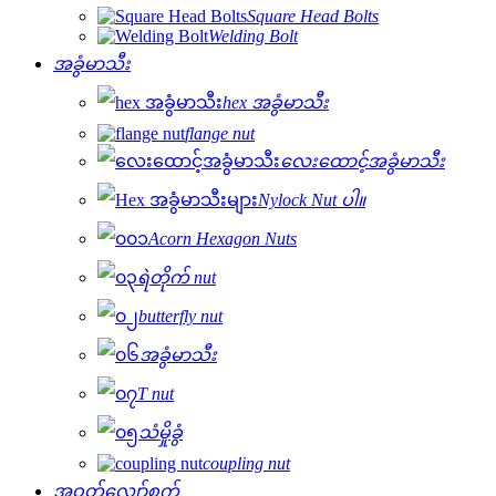
Square Head Bolts
Welding Bolt
အခွံမာသီး
hex အခွံမာသီး
flange nut
လေးထောင့်အခွံမာသီး
Nylock Nut ပါ။
Acorn Hexagon Nuts
ရဲတိုက် nut
butterfly nut
အခွံမာသီး
T nut
သံမှိုခွံ
coupling nut
အဝတ်လျှော်စက်