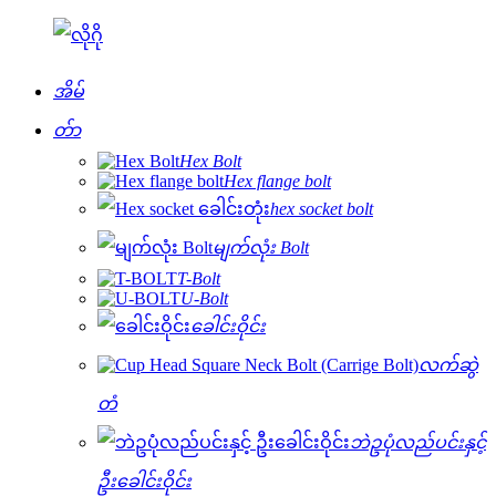
အိမ်
တ်ာ
Hex Bolt
Hex flange bolt
hex socket bolt
မျက်လုံး Bolt
T-Bolt
U-Bolt
ခေါင်းဝိုင်း
လက်ဆွဲ
တံ
ဘဲဥပုံလည်ပင်းနှင့်
ဦးခေါင်းဝိုင်း