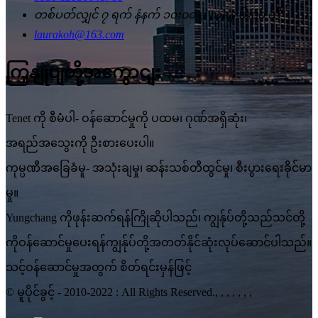
တစ်ပတ်လျှင် ၇ ရက် နံနက် ၁၀း၀၀ မှ ညနေ ၆း၀၀ ထိ
laurakoh@163.com
ကြှနျုပျတို့အကွောငျး
Tenet ကို စီမံပါ- ဝန်ဆောင်မှုကို ပထမ၊ ဂုဏ်အရှိဆုံး၊
အရည်အသွေးကို ဦးစားပေးပါ။
ကုမ္ပဏီအခြေခံမူ- အသုံးချမှု၊ ဆန်းသစ်တီထွင်မှု၊ စီးပွားရေးခိုင်မာ
မှု။
Yungchang ကိုဖုန်းဆက်ရန်ကြိုဆိုပါသည်၊ ကျွန်ုပ်တို့သည်သင်တို့
ကိုဝန်ဆောင်မှုပေးရန်ကျွန်ုပ်တို့အတတ်နိုင်ဆုံးလုပ်ဆောင်ပါသည်။
သင့်ဝန်ဆောင်မှုအတွက် စိတ်ရင်းမှန်ဖြင့်
© မူပိုင်ခွင့် - 2010-2022 : All Rights Reserved., , , , , , ,