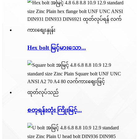
Hex bolt မြင့်​မား​သော...
စတုရန်းတုံး ကြိုးမြင့်...