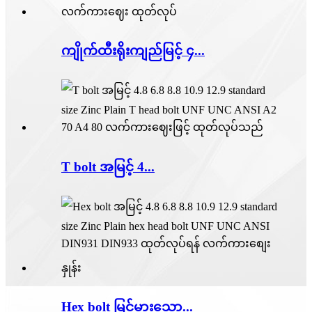
ကျိုက်ထီးရိုးကျည်မြင့် ၄...
T bolt အမြင့် 4...
Hex bolt မြင့်​မား​သော...