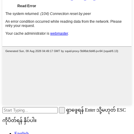
ရှာဖွေရန် Enter သို့မဟုတ် ESC
ကိုပိတ်ရန် နှိပ်ပါ။
English