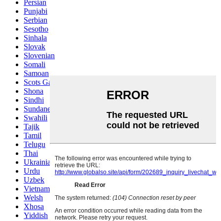
Persian
Punjabi
Serbian
Sesotho
Sinhala
Slovak
Slovenian
Somali
Samoan
Scots Gaelic
Shona
Sindhi
Sundanese
Swahili
Tajik
Tamil
Telugu
Thai
Ukrainian
Urdu
Uzbek
Vietnamese
Welsh
Xhosa
Yiddish