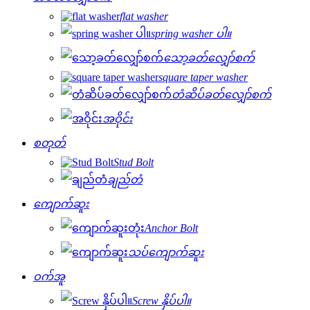
flat washer
spring washer ပါ။
သော့ခတ်လျှော်စက်
square taper washer
တံဆိပ်ခတ်လျှော်စက်
အဝိုင်း
စတုတ်
Stud Bolt
ချည်တံ
ကျောက်ဆူး
Anchor Bolt
သပ်ကျောက်ဆူး
ဝက်အူ
Screw နှိပ်ပါ။