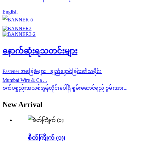
English
နောက်ဆုံးရသတင်းများ
Fastener အခြေခံများ - ချည်နှောင်ခြင်း၏သမိုင်း
Mumbai Wire & Ca ...
စက်ပစ္စည်းအသစ်အွန်လိုင်းပေါ်ရှိ စွမ်းဆောင်ရည် စွမ်းအား...
New Arrival
စိတ်ကြိုက် (၁)၊