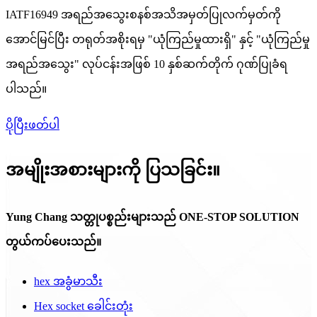
IATF16949 အရည်အသွေးစနစ်အသိအမှတ်ပြုလက်မှတ်ကို
အောင်မြင်ပြီး တရုတ်အစိုးရမှ "ယုံကြည်မှုထားရှိ" နှင့် "ယုံကြည်မှု
အရည်အသွေး" လုပ်ငန်းအဖြစ် 10 နှစ်ဆက်တိုက် ဂုဏ်ပြုခံရ
ပါသည်။
ပိုပြီးဖတ်ပါ
အမျိုးအစားများကို ပြသခြင်း။
Yung Chang သတ္တုပစ္စည်းများသည် ONE-STOP SOLUTION
တွယ်ကပ်ပေးသည်။
hex အခွံမာသီး
Hex socket ခေါင်းတုံး